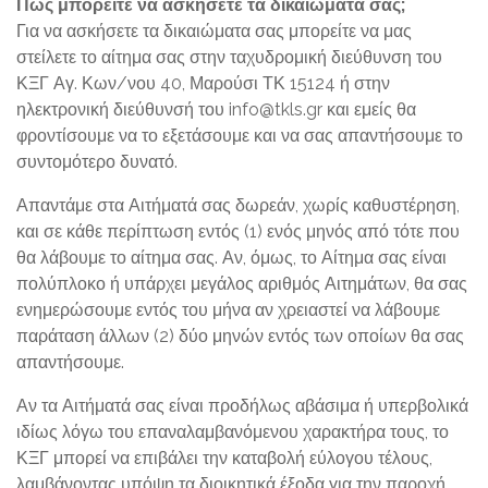
Πώς μπορείτε να ασκήσετε τα δικαιώματα σας;
Για να ασκήσετε τα δικαιώματα σας μπορείτε να μας
στείλετε το αίτημα σας στην ταχυδρομική διεύθυνση του
ΚΞΓ Αγ. Κων/νου 40, Μαρούσι ΤΚ 15124 ή στην
ηλεκτρονική διεύθυνσή του info@tkls.gr και εμείς θα
φροντίσουμε να το εξετάσουμε και να σας απαντήσουμε το
συντομότερο δυνατό.
Απαντάμε στα Αιτήματά σας δωρεάν, χωρίς καθυστέρηση,
και σε κάθε περίπτωση εντός (1) ενός μηνός από τότε που
θα λάβουμε το αίτημα σας. Αν, όμως, το Αίτημα σας είναι
πολύπλοκο ή υπάρχει μεγάλος αριθμός Αιτημάτων, θα σας
ενημερώσουμε εντός του μήνα αν χρειαστεί να λάβουμε
παράταση άλλων (2) δύο μηνών εντός των οποίων θα σας
απαντήσουμε.
Αν τα Αιτήματά σας είναι προδήλως αβάσιμα ή υπερβολικά
ιδίως λόγω του επαναλαμβανόμενου χαρακτήρα τους, το
ΚΞΓ μπορεί να επιβάλει την καταβολή εύλογου τέλους,
λαμβάνοντας υπόψη τα διοικητικά έξοδα για την παροχή